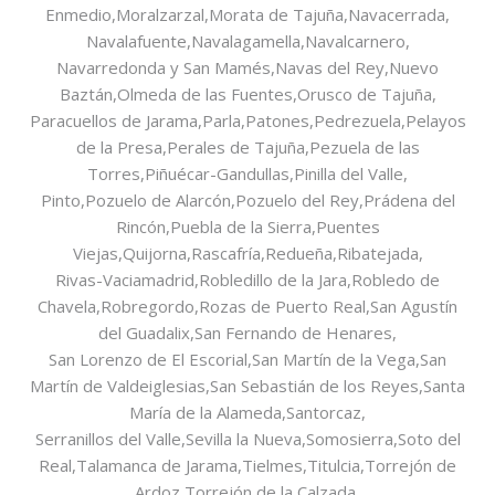
Enmedio,Moralzarzal,Morata de Tajuña,Navacerrada,
Navalafuente,Navalagamella,Navalcarnero,
Navarredonda y San Mamés,Navas del Rey,Nuevo
Baztán,Olmeda de las Fuentes,Orusco de Tajuña,
Paracuellos de Jarama,Parla,Patones,Pedrezuela,Pelayos
de la Presa,Perales de Tajuña,Pezuela de las
Torres,Piñuécar-Gandullas,Pinilla del Valle,
Pinto,Pozuelo de Alarcón,Pozuelo del Rey,Prádena del
Rincón,Puebla de la Sierra,Puentes
Viejas,Quijorna,Rascafría,Redueña,Ribatejada,
Rivas-Vaciamadrid,Robledillo de la Jara,Robledo de
Chavela,Robregordo,Rozas de Puerto Real,San Agustín
del Guadalix,San Fernando de Henares,
San Lorenzo de El Escorial,San Martín de la Vega,San
Martín de Valdeiglesias,San Sebastián de los Reyes,Santa
María de la Alameda,Santorcaz,
Serranillos del Valle,Sevilla la Nueva,Somosierra,Soto del
Real,Talamanca de Jarama,Tielmes,Titulcia,Torrejón de
Ardoz,Torrejón de la Calzada,