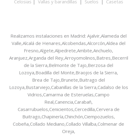
Celosias
|
Vallas y barandillas
|
Suelos
|
Casetas
Realizamos instalaciones en Madrid: Ajalvir,Alameda del
Valle,Alcalá de Henares,Alcobendas,Alcorcón,Aldea del
Fresno,Algete,Alpedrete,Ambite,Anchuelo,
Aranjuez,Arganda del Rey,Arroyomolinos,Batres,Becerril
de la Sierra,Belmonte de Tajo,Berzosa del
Lozoya,Boadilla del Monte,Braojos de la Sierra,
Brea de Tajo,Brunete,Buitrago del
Lozoya,Bustarviejo,Cabanillas de la Sierra,Cadalso de los
Vidrios,Camarma de Esteruelas,Campo
Real,Canencia,Carabañ,
Casarrubuelos,Cenicientos,Cercedilla,Cervera de
Buitrago,Chapinería,Chinchón,Ciempozuelos,
Cobeña,Collado Mediano,Collado Villalba,Colmenar de
Oreja,