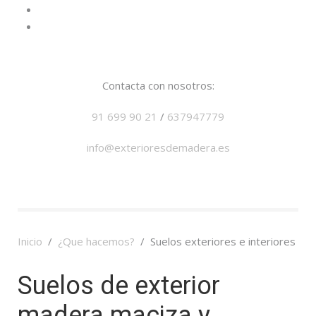
Contacta con nosotros:
91 699 90 21
/
637947779
info@exterioresdemadera.es
Inicio
¿Que hacemos?
Suelos exteriores e interiores
Suelos de exterior
madera maciza y