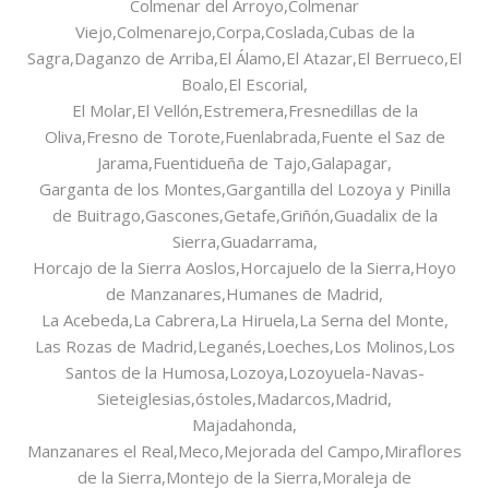
Colmenar del Arroyo,Colmenar
Viejo,Colmenarejo,Corpa,Coslada,Cubas de la
Sagra,Daganzo de Arriba,El Álamo,El Atazar,El Berrueco,El
Boalo,El Escorial,
El Molar,El Vellón,Estremera,Fresnedillas de la
Oliva,Fresno de Torote,Fuenlabrada,Fuente el Saz de
Jarama,Fuentidueña de Tajo,Galapagar,
Garganta de los Montes,Gargantilla del Lozoya y Pinilla
de Buitrago,Gascones,Getafe,Griñón,Guadalix de la
Sierra,Guadarrama,
Horcajo de la Sierra Aoslos,Horcajuelo de la Sierra,Hoyo
de Manzanares,Humanes de Madrid,
La Acebeda,La Cabrera,La Hiruela,La Serna del Monte,
Las Rozas de Madrid,Leganés,Loeches,Los Molinos,Los
Santos de la Humosa,Lozoya,Lozoyuela-Navas-
Sieteiglesias,óstoles,Madarcos,Madrid,
Majadahonda,
Manzanares el Real,Meco,Mejorada del Campo,Miraflores
de la Sierra,Montejo de la Sierra,Moraleja de