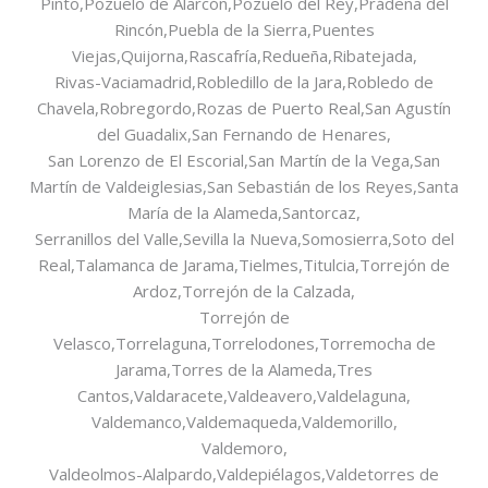
Pinto,Pozuelo de Alarcón,Pozuelo del Rey,Prádena del
Rincón,Puebla de la Sierra,Puentes
Viejas,Quijorna,Rascafría,Redueña,Ribatejada,
Rivas-Vaciamadrid,Robledillo de la Jara,Robledo de
Chavela,Robregordo,Rozas de Puerto Real,San Agustín
del Guadalix,San Fernando de Henares,
San Lorenzo de El Escorial,San Martín de la Vega,San
Martín de Valdeiglesias,San Sebastián de los Reyes,Santa
María de la Alameda,Santorcaz,
Serranillos del Valle,Sevilla la Nueva,Somosierra,Soto del
Real,Talamanca de Jarama,Tielmes,Titulcia,Torrejón de
Ardoz,Torrejón de la Calzada,
Torrejón de
Velasco,Torrelaguna,Torrelodones,Torremocha de
Jarama,Torres de la Alameda,Tres
Cantos,Valdaracete,Valdeavero,Valdelaguna,
Valdemanco,Valdemaqueda,Valdemorillo,
Valdemoro,
Valdeolmos-Alalpardo,Valdepiélagos,Valdetorres de