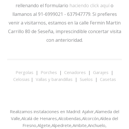
rellenando el formulario
haciendo click aquí
o
llamanos al 91-6999021 - 637947779. Si prefieres
venir a visitarnos, estamos en la calle Fermin Martin
Correo electrónico
*
Carrillo 80 de Seseña, imprescindible concertar visita
con anterioridad.
Asunto
*
Pergolas
|
Porches
|
Cenadores
|
Garajes
|
Mensaje
*
Celosias
|
Vallas y barandillas
|
Suelos
|
Casetas
Envíeme una copia
(opcional)
Realizamos instalaciones en Madrid: Ajalvir,Alameda del
Valle,Alcalá de Henares,Alcobendas,Alcorcón,Aldea del
Fresno,Algete,Alpedrete,Ambite,Anchuelo,