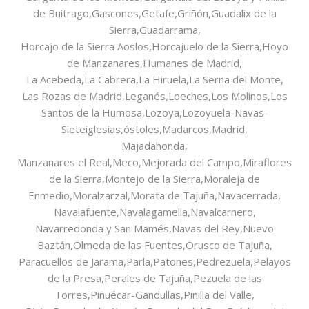
de Buitrago,Gascones,Getafe,Griñón,Guadalix de la
Sierra,Guadarrama,
Horcajo de la Sierra Aoslos,Horcajuelo de la Sierra,Hoyo
de Manzanares,Humanes de Madrid,
La Acebeda,La Cabrera,La Hiruela,La Serna del Monte,
Las Rozas de Madrid,Leganés,Loeches,Los Molinos,Los
Santos de la Humosa,Lozoya,Lozoyuela-Navas-
Sieteiglesias,óstoles,Madarcos,Madrid,
Majadahonda,
Manzanares el Real,Meco,Mejorada del Campo,Miraflores
de la Sierra,Montejo de la Sierra,Moraleja de
Enmedio,Moralzarzal,Morata de Tajuña,Navacerrada,
Navalafuente,Navalagamella,Navalcarnero,
Navarredonda y San Mamés,Navas del Rey,Nuevo
Baztán,Olmeda de las Fuentes,Orusco de Tajuña,
Paracuellos de Jarama,Parla,Patones,Pedrezuela,Pelayos
de la Presa,Perales de Tajuña,Pezuela de las
Torres,Piñuécar-Gandullas,Pinilla del Valle,