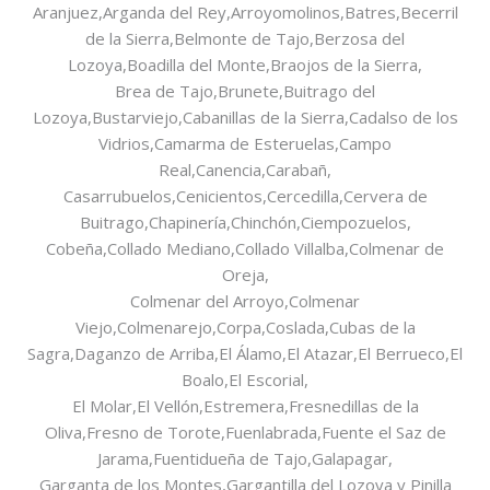
Captcha
*
Aranjuez,Arganda del Rey,Arroyomolinos,Batres,Becerril
de la Sierra,Belmonte de Tajo,Berzosa del
Lozoya,Boadilla del Monte,Braojos de la Sierra,
Brea de Tajo,Brunete,Buitrago del
Lozoya,Bustarviejo,Cabanillas de la Sierra,Cadalso de los
Vidrios,Camarma de Esteruelas,Campo
Real,Canencia,Carabañ,
Enviar
Casarrubuelos,Cenicientos,Cercedilla,Cervera de
Buitrago,Chapinería,Chinchón,Ciempozuelos,
Cobeña,Collado Mediano,Collado Villalba,Colmenar de
Oreja,
Colmenar del Arroyo,Colmenar
Viejo,Colmenarejo,Corpa,Coslada,Cubas de la
Sagra,Daganzo de Arriba,El Álamo,El Atazar,El Berrueco,El
Boalo,El Escorial,
El Molar,El Vellón,Estremera,Fresnedillas de la
Oliva,Fresno de Torote,Fuenlabrada,Fuente el Saz de
Jarama,Fuentidueña de Tajo,Galapagar,
Garganta de los Montes,Gargantilla del Lozoya y Pinilla