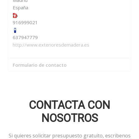
Madrid
España
916999021
637947779
http://www.exterioresdemadera.es
Formulario de contacto
Enviar un correo electrónico
CONTACTA CON
NOSOTROS
*
Campo requerido
Si quieres solicitar presupuesto gratuito, escribenos
Nombre
*